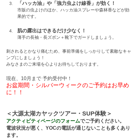
「ハッカ油」や「強力虫よけ線香」が効く！
市販の虫よけのほか、ハッカ油スプレーや森林香などが効
果的です。
肌の露出はできるだけ少なく！
薄手の長袖・長ズボン＋靴下でガードしましょう。
刺されるとかなり痛むため、事前準備をしっかりして素敵なキャ
ンプにしましょう！
みなさまのご来場を心よりお待ちしております。
現在、10
月まで 予約受付中！
お盆期間・シルバーウィークのご予約はお早め
に！！
＜大源太湖カヤックツアー・SUP体験＞
アクティビティページのフォーム
でご予約ください。
電波状況が悪く、YOCの電話が通じないことも多くあり
ます。