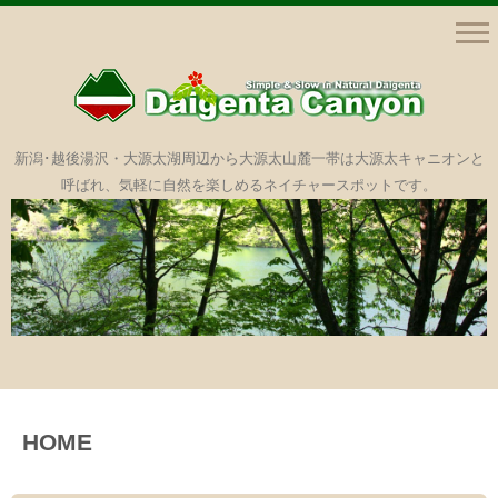
新潟･越後湯沢・大源太湖周辺から大源太山麓一帯は大源太キャニオンと
呼ばれ、気軽に自然を楽しめるネイチャースポットです。
コ
ン
テ
ン
ツ
HOME
へ
ス
キ
ッ